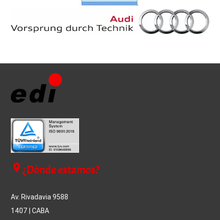
place
¿Dónde estamos?
Av. Rivadavia 9588
1407 | CABA